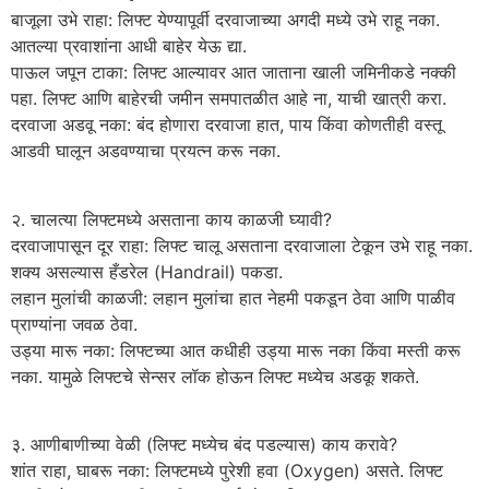
​बाजूला उभे राहा: लिफ्ट येण्यापूर्वी दरवाजाच्या अगदी मध्ये उभे राहू नका.
आतल्या प्रवाशांना आधी बाहेर येऊ द्या.
​पाऊल जपून टाका: लिफ्ट आल्यावर आत जाताना खाली जमिनीकडे नक्की
पहा. लिफ्ट आणि बाहेरची जमीन समपातळीत आहे ना, याची खात्री करा.
​दरवाजा अडवू नका: बंद होणारा दरवाजा हात, पाय किंवा कोणतीही वस्तू
आडवी घालून अडवण्याचा प्रयत्न करू नका.
​२. चालत्या लिफ्टमध्ये असताना काय काळजी घ्यावी?
​दरवाजापासून दूर राहा: लिफ्ट चालू असताना दरवाजाला टेकून उभे राहू नका.
शक्य असल्यास हँडरेल (Handrail) पकडा.
​लहान मुलांची काळजी: लहान मुलांचा हात नेहमी पकडून ठेवा आणि पाळीव
प्राण्यांना जवळ ठेवा.
​उड्या मारू नका: लिफ्टच्या आत कधीही उड्या मारू नका किंवा मस्ती करू
नका. यामुळे लिफ्टचे सेन्सर लॉक होऊन लिफ्ट मध्येच अडकू शकते.
​३. आणीबाणीच्या वेळी (लिफ्ट मध्येच बंद पडल्यास) काय करावे?
​शांत राहा, घाबरू नका: लिफ्टमध्ये पुरेशी हवा (Oxygen) असते. लिफ्ट